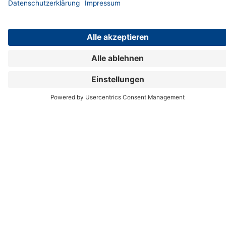
Rechtliches
Konformitätserklärung
Allgemeine Geschäftsbedingungen
Villeroy & Boch
Widerrufsbelehrung
Datenschutzerklärung
Pivatsphäre-Einstellungen
Erklärung zur Barrierefreiheit
Impressum
Alle Preise inkl. gesetzlicher MwSt.
Villeroy & Boch Ventures GmbH